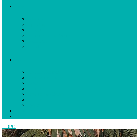
Praias
Salgado
Japaratinga
Bitingui
Barreiras do Boqueirão
Boqueirão
Pontal
Atrativos
Piscinas Naturais
Passeios de Buggy
Bicas
Mergulho
Croa de São Bento
Mirantes
Igrejas
Informações
Blog
TOPO