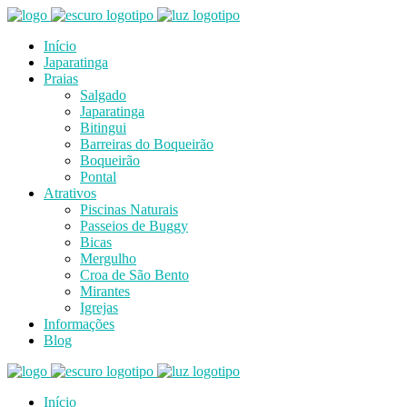
Início
Japaratinga
Praias
Salgado
Japaratinga
Bitingui
Barreiras do Boqueirão
Boqueirão
Pontal
Atrativos
Piscinas Naturais
Passeios de Buggy
Bicas
Mergulho
Croa de São Bento
Mirantes
Igrejas
Informações
Blog
Início