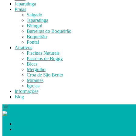
Japaratinga
Praias
Salgado
Japaratinga
Bitingui
Barreiras do Boqueirão
Boqueirão
Pontal
Atrativos
Piscinas Naturais
Passeios de Buggy
Bicas
Mergulho
Croa de São Bento
Mirantes
Igrejas
Informações
Blog
Início
Japaratinga