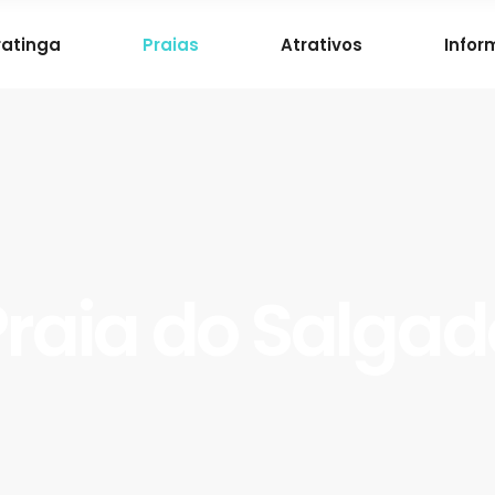
atinga
Praias
Atrativos
Infor
Praia do Salgad