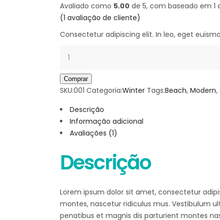
Avaliado como
5.00
de 5, com baseado em
1
a
(
1
avaliação de cliente)
Consectetur adipiscing elit. In leo, eget euis
Quantidade
Comprar
SKU:
001
Categoria:
Winter
Tags:
Beach
,
Modern
,
Descrição
Informação adicional
Avaliações (1)
Descrição
Lorem ipsum dolor sit amet, consectetur adipis
montes, nascetur ridiculus mus. Vestibulum ultr
penatibus et magnis dis parturient montes nas