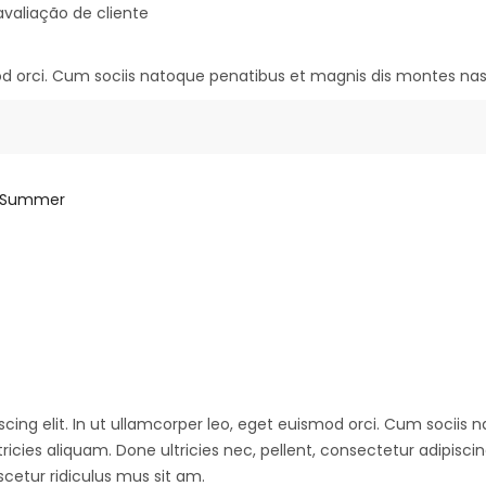
valiação de cliente
mod orci. Cum sociis natoque penatibus et magnis dis montes nasc
Summer
cing elit. In ut ullamcorper leo, eget euismod orci. Cum sociis 
icies aliquam. Done ultricies nec, pellent, consectetur adipiscin
cetur ridiculus mus sit am.