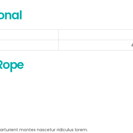
onal
4
Rope
rturient montes nascetur ridiculus lorem.